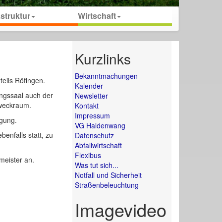
astruktur
Wirtschaft
Kurzlinks
Bekanntmachungen
eils Röfingen.
Kalender
ngssaal auch der
Newsletter
weckraum.
Kontakt
Impressum
ügung.
VG Haldenwang
benfalls statt, zu
Datenschutz
Abfallwirtschaft
Flexibus
meister an.
Was tut sich...
Notfall und Sicherheit
Straßenbeleuchtung
Imagevideo