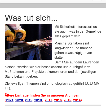
naviga
Was tut sich...
Mit Sicherheit interessiert es
Sie auch, was in der Gemeinde
alles geplant wird.
Manche Vorhaben sind
langwieriger und manche
gehen etwas zügiger von
statten.
Damit Sie auf dem Laufenden
bleiben, werden wir hier beschlossene und durchgeführte
Maßnahmen und Projekte dokumentieren und den jeweiligen
Stand bekannt geben.
Die jeweiligen Themen sind chronologisch aufgeführt (JJJJ-MM-
TT).
Ältere Einträge finden Sie in unseren Archiven
(
2021
,
2020
,
2019
,
2018
,
2017
,
2016
,
2015
,
2014
).