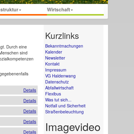
astruktur
Wirtschaft
Kurzlinks
Bekanntmachungen
gt. Durch eine
Kalender
 Menschen sind
Newsletter
Sozialkompetenzen
Kontakt
Impressum
d gegebenenfalls
VG Haldenwang
Datenschutz
Abfallwirtschaft
Details
Flexibus
Was tut sich...
Details
Notfall und Sicherheit
Details
Straßenbeleuchtung
Details
Imagevideo
Details