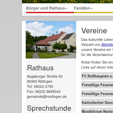
Bürger und Rathaus
Familien
Vereine
Das kulturelle Leb
Vielzahl von
Aktivit
unsere Vereine ein 
für die Verantwort
Anbei finden Sie ei
Rathaus
Links auf deren Int
FC Roßhaupten e.
Augsburger Straße 60
89365 Röfingen
Freiwillige Feuerw
Tel: 08222-2783
Fax: 08222-9668343
Freiwillige Feuer
gemeinde@roefingen.de
Katholischer Deu
Sprechstunde
Musikforum Notiss